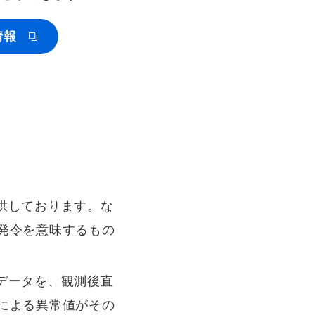
情報
供しております。な
発令を意味するもの
データを、観測後直
による異常値がその