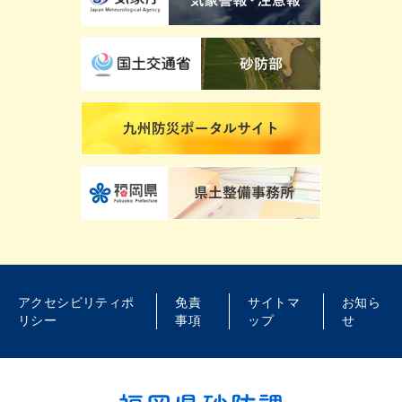
四王寺・三郡山系災害
平成15年（2003年）
福岡県太宰府市、宇美町、飯塚市(旧筑穂町)他
福岡県西方沖地震
平成17年（2005年）
福岡県福岡市西区玄界島 他
中国・九州北部豪雨
平成21年（2009年）
福岡県糟屋郡篠栗町大字篠栗一の滝川
アクセシビリティポ
九州北部豪雨
免責
サイトマ
お知ら
リシー
事項
ップ
せ
平成24年（2012年）
福岡県南部(川崎町、嘉麻市、久留米市、赤村、
添田町、朝倉市、うきは市、八女市)