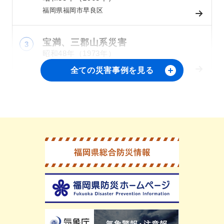
福岡県福岡市早良区
宝満、三郡山系災害
昭和48年（1973年）
福岡県太宰府市、宇美町、飯塚市(旧筑穂町)他
全ての災害事例を見る
県南部土砂災害
平成2年（1990年）
福岡県八女郡立花町、山門郡山川町、三池郡高
田町、大牟田市など
風倒木災害
平成3年（1991年）
福岡県内各地(八女郡星野村、浮羽郡田主丸町、
田川郡添田町、築上郡大平村他)