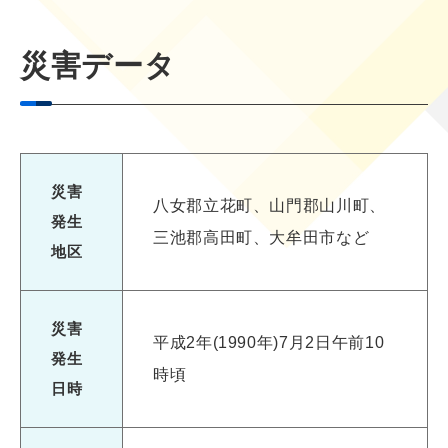
災害データ
災害
八女郡立花町、山門郡山川町、
発生
三池郡高田町、大牟田市など
地区
災害
平成2年(1990年)7月2日午前10
発生
時頃
日時