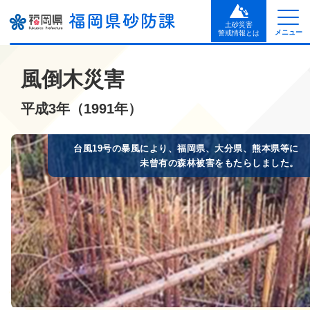
土砂災害
メニュー
警戒情報とは
風倒木災害
平成3年（1991年）
台風19号の暴風により、福岡県、大分県、熊本県等に
未曾有の森林被害をもたらしました。