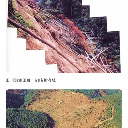
田川郡添田町 駒啼川流域